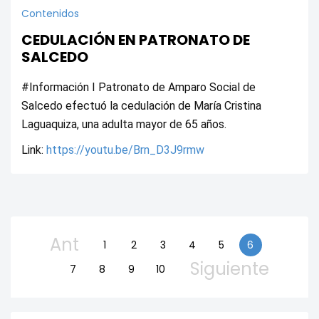
Contenidos
CEDULACIÓN EN PATRONATO DE
SALCEDO
#Información I Patronato de Amparo Social de 
Salcedo efectuó la cedulación de María Cristina 
Laguaquiza, una adulta mayor de 65 años.
Link: 
https://youtu.be/Brn_D3J9rmw
Ant
1
2
3
4
5
6
Siguiente
7
8
9
10