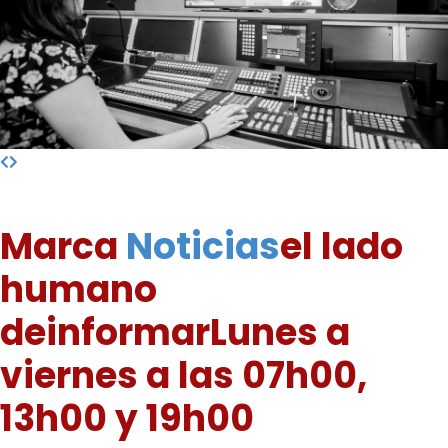
Marca
Noticias
el lado
humano
de
informar
Lunes a
viernes a las 07h00,
13h00 y 19h00