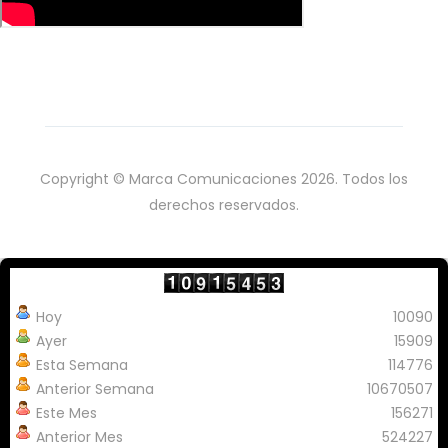
Copyright © Marca Comunicaciones 2026. Todos los
derechos reservados.
Hoy
10090
Ayer
15909
Esta Semana
114776
Anterior Semana
10670507
Este Mes
156271
Anterior Mes
524227