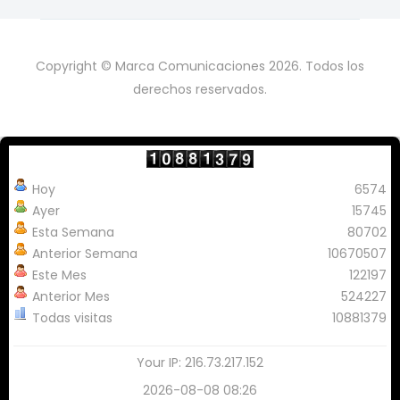
Copyright © Marca Comunicaciones 2026. Todos los
derechos reservados.
Hoy
6574
Ayer
15745
Esta Semana
80702
Anterior Semana
10670507
Este Mes
122197
Anterior Mes
524227
Todas visitas
10881379
Your IP: 216.73.217.152
2026-08-08 08:26