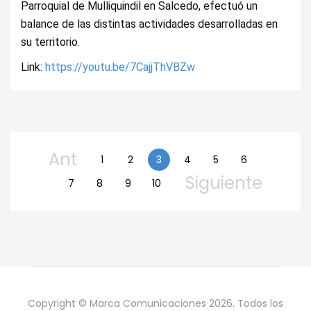
Parroquial de Mulliquindil en Salcedo, efectuó un 
balance de las distintas actividades desarrolladas en 
su territorio. 
Link: 
https://youtu.be/7CajjThVBZw
Ant
1
2
3
4
5
6
Siguiente
7
8
9
10
Copyright © Marca Comunicaciones 2026. Todos los