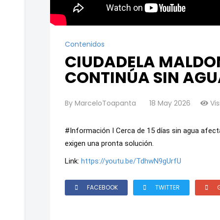
Contenidos
CIUDADELA MALDO
CONTINÚA SIN AGU
By
MarceloToapanta
18 May 2026
Vis
#Información I Cerca de 15 días sin agua afect
exigen una pronta solución.
Link: 
https://youtu.be/TdhwN9gUrfU
FACEBOOK
TWITTER