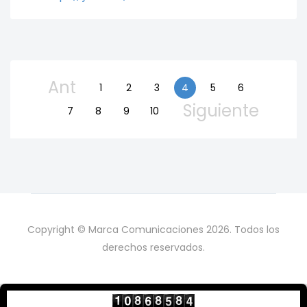
Ant
1
2
3
4
5
6
Siguiente
7
8
9
10
Copyright © Marca Comunicaciones 2026. Todos los
derechos reservados.