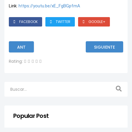
Link: 
https://youtu.be/xE_FgBGpfmA
FACEBOOK
TWITTER
GOOGLE+
ANT
SIGUIENTE
Rating:
Popular Post