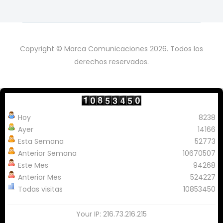
Copyright © Marca Comunicaciones 2026. Todos los
derechos reservados.
Hoy
8238
Ayer
14166
Esta Semana
52773
Anterior Semana
10670507
Este Mes
94268
Anterior Mes
524227
Todas visitas
10853450
Your IP: 216.73.216.215