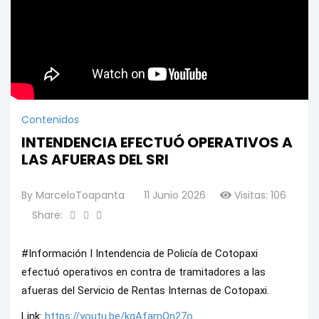
Contenidos
INTENDENCIA EFECTUÓ OPERATIVOS A
LAS AFUERAS DEL SRI
By
MarceloToapanta
11 Junio 2026
Visitas: 106
Share:
#Información I Intendencia de Policía de Cotopaxi 
efectuó operativos en contra de tramitadores a las 
afueras del Servicio de Rentas Internas de Cotopaxi.
Link: 
https://youtu.be/kqAfamQn27o