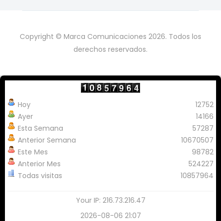
Copyright © Marca Comunicaciones 2026. Todos los
derechos reservados.
Hoy
12752
Ayer
14166
Esta Semana
57287
Anterior Semana
10670507
Este Mes
98782
Anterior Mes
524227
Todas visitas
10857964
Your IP: 216.73.216.47
2026-08-06 21:07