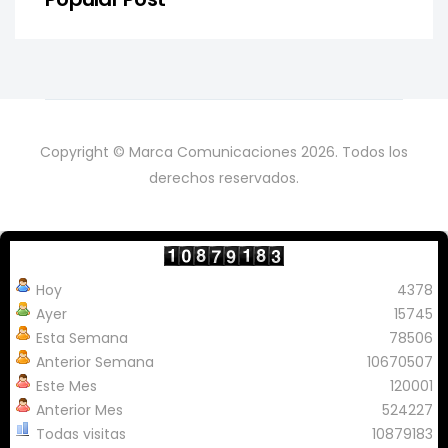
Copyright © Marca Comunicaciones 2026. Todos los
derechos reservados.
Hoy
4378
Ayer
15745
Esta Semana
78506
Anterior Semana
10670507
Este Mes
120001
Anterior Mes
524227
Todas visitas
10879183