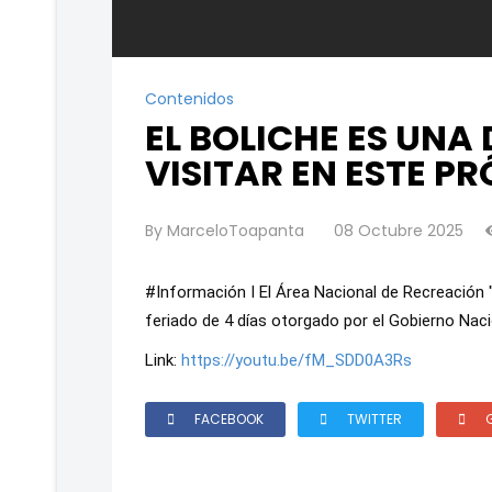
Contenidos
EL BOLICHE ES UNA
VISITAR EN ESTE P
By
MarceloToapanta
08 Octubre 2025
#Información
I El Área Nacional de Recreación "
feriado de 4 días otorgado por el Gobierno Naci
Link:
https://youtu.be/fM_SDD0A3Rs
FACEBOOK
TWITTER