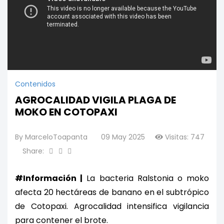
Contenidos
AGROCALIDAD VIGILA PLAGA DE
MOKO EN COTOPAXI
By
MarceloToapanta
09 May 2025
Visitas: 747
Share:
#Información |
 La bacteria Ralstonia o moko 
afecta 20 hectáreas de banano en el subtrópico 
de Cotopaxi. Agrocalidad intensifica vigilancia 
para contener el brote. 