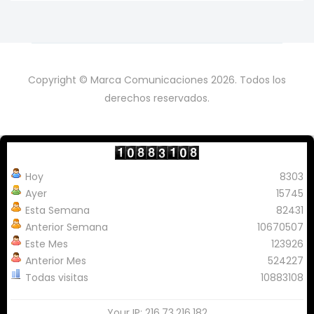
Copyright © Marca Comunicaciones 2026. Todos los
derechos reservados.
Hoy
8303
Ayer
15745
Esta Semana
82431
Anterior Semana
10670507
Este Mes
123926
Anterior Mes
524227
Todas visitas
10883108
Your IP: 216.73.216.182