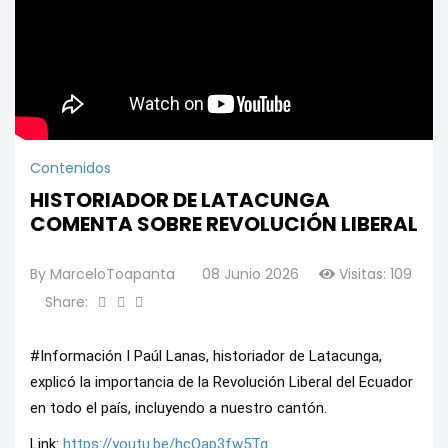
Contenidos
HISTORIADOR DE LATACUNGA
COMENTA SOBRE REVOLUCIÓN LIBERAL
By
MarceloToapanta
08 Junio 2026
Visitas: 109
Share:
#Información I Paúl Lanas, historiador de Latacunga, 
explicó la importancia de la Revolución Liberal del Ecuador 
en todo el país, incluyendo a nuestro cantón.
Link: 
https://youtu.be/hcOap3fw5Tg