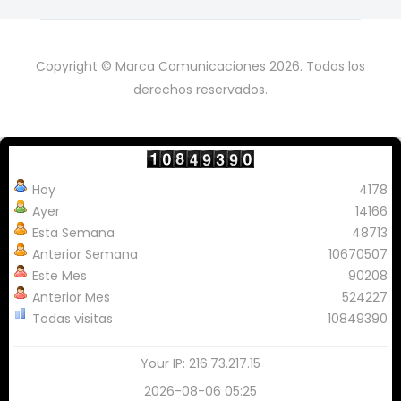
Copyright © Marca Comunicaciones 2026. Todos los
derechos reservados.
Hoy
4178
Ayer
14166
Esta Semana
48713
Anterior Semana
10670507
Este Mes
90208
Anterior Mes
524227
Todas visitas
10849390
Your IP: 216.73.217.15
2026-08-06 05:25