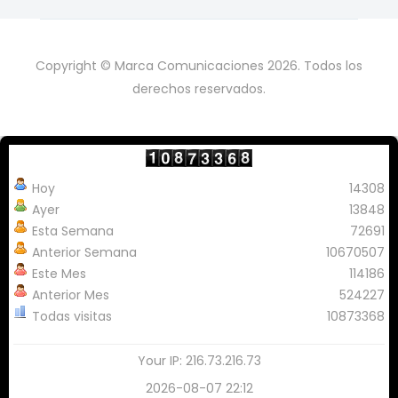
Copyright © Marca Comunicaciones 2026. Todos los
derechos reservados.
Hoy
14308
Ayer
13848
Esta Semana
72691
Anterior Semana
10670507
Este Mes
114186
Anterior Mes
524227
Todas visitas
10873368
Your IP: 216.73.216.73
2026-08-07 22:12