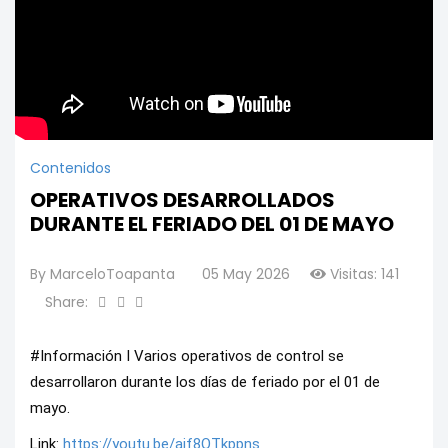
Contenidos
OPERATIVOS DESARROLLADOS
DURANTE EL FERIADO DEL 01 DE MAYO
By
MarceloToapanta
05 May 2026
Visitas: 141
Share:
#Información I Varios operativos de control se 
desarrollaron durante los días de feriado por el 01 de 
mayo.
Link: 
https://youtu.be/ajf8OTkppns