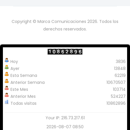
Copyright © Marca Comunicaciones 2026. Todos los
derechos reservados.
Hoy
3836
Ayer
13848
Esta Semana
62219
Anterior Semana
10670507
Este Mes
103714
Anterior Mes
524227
Todas visitas
10862896
Your IP: 216.73.217.61
2026-08-07 08:50