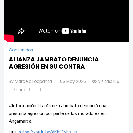
Contenidos
ALIANZA JAMBATO DENUNCIA
AGRESIÓN EN SU CONTRA
By
MarceloToapanta
05 May 2026
Visitas: 156
Share:
#Información I La Alianza Jambato denunció una 
presunta agresión por parte de los moradores en 
Angamarca.
Link: 
https://youtu.be/dKh01vbc_lc