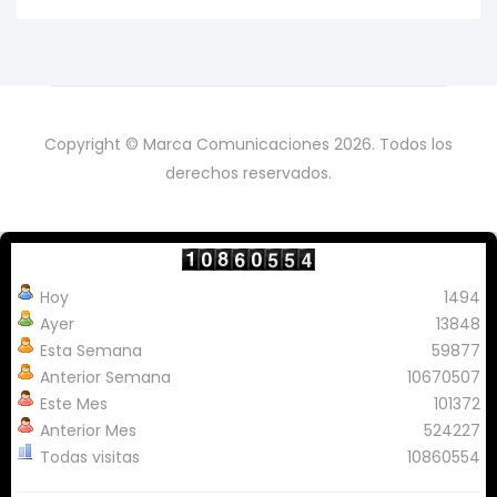
Copyright © Marca Comunicaciones 2026. Todos los
derechos reservados.
Hoy
1494
Ayer
13848
Esta Semana
59877
Anterior Semana
10670507
Este Mes
101372
Anterior Mes
524227
Todas visitas
10860554