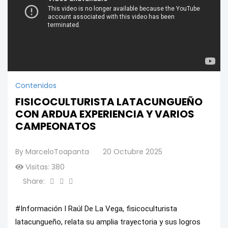
Contenidos
FISICOCULTURISTA LATACUNGUEÑO
CON ARDUA EXPERIENCIA Y VARIOS
CAMPEONATOS
By
MarceloToapanta
20 Octubre 2025
Visitas: 380
Share:
#Información
I Raúl De La Vega, fisicoculturista
latacungueño, relata su amplia trayectoria y sus logros