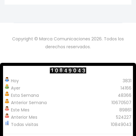
Copyright © Marca Comunicaciones 2026. Todos los
derechos reservados.
Hoy
3831
Ayer
14166
Esta Semana
48366
Anterior Semana
10670507
Este Mes
89861
Anterior Mes
524227
Todas visitas
10849043