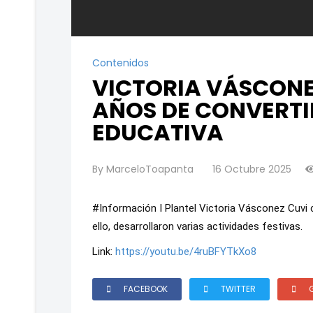
Contenidos
VICTORIA VÁSCONE
AÑOS DE CONVERTI
EDUCATIVA
By
MarceloToapanta
16 Octubre 2025
#Información
I Plantel Victoria Vásconez Cuvi 
ello, desarrollaron varias actividades festivas.
Link:
https://youtu.be/4ruBFYTkXo8
FACEBOOK
TWITTER