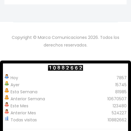
Copyright © Marca Comunicaciones 2026. Todos los
derechos reservados.
Hoy
7857
Ayer
15745
Esta Semana
81985
Anterior Semana
10670507
Este Mes
123480
Anterior Mes
524227
Todas visitas
10882662